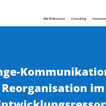
Alle Referenzen
Consulting
Insuranc
nge-Kommunikation
Reorganisation im
Entwicklungsressor