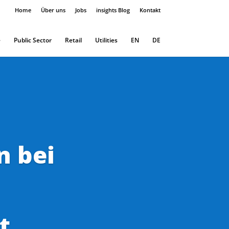
Home
Über uns
Jobs
insights Blog
Kontakt
e
Public Sector
Retail
Utilities
EN
DE
 bei
t