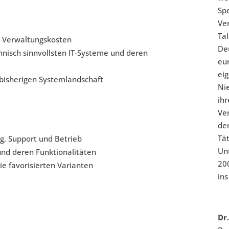
Spe
Ve
Tal
d Verwaltungskosten
De
chnisch sinnvollsten IT-Systeme und deren
eu
ei
 bisherigen Systemlandschaft
Ni
ih
Ver
de
Tä
ng, Support und Betrieb
Un
d deren Funktionalitäten
20
ie favorisierten Varianten
in
Dr