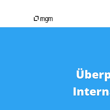
Überp
Intern