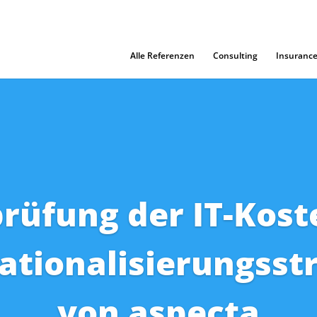
Alle Referenzen
Consulting
Insuranc
rüfung der IT-Kost
ationalisierungsst
von aspecta