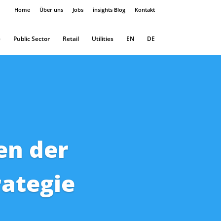
Home
Über uns
Jobs
insights Blog
Kontakt
e
Public Sector
Retail
Utilities
EN
DE
en der
rategie